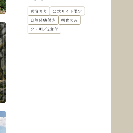
素泊まり
公式サイト限定
自然体験付き
朝食のみ
夕・朝／2食付