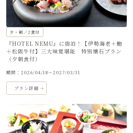
夕・朝／2食付
『HOTEL NEMU』に宿泊！【伊勢海老＋鮑
＋松阪牛付】三大味覚堪能 特別懐石プラン
（夕朝食付）
期間：2026/04/18～2027/03/31
プラン詳細