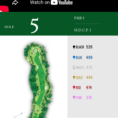
5
PAR 5
HOLE
H.D.C.P. 1
526
BLACK
499
BLUE
478
WHITE
449
GOLD
414
RED
316
PINK