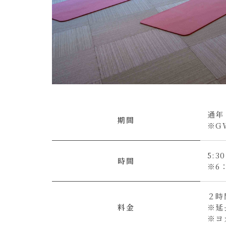
通年
期間
※G
5:3
時間
※6
２時
料金
※延長
※ヨ