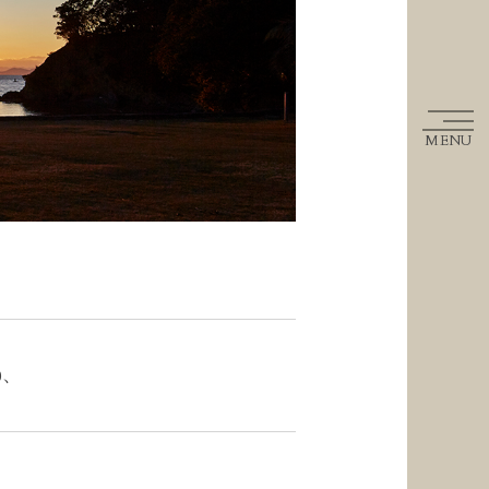
MENU
0、