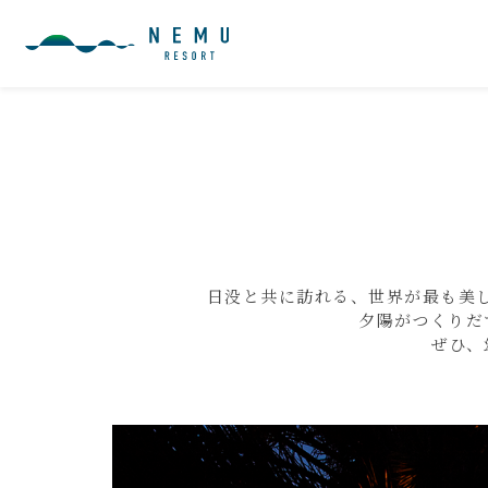
日没と共に訪れる、世界が最も美
夕陽がつくりだ
ぜひ、