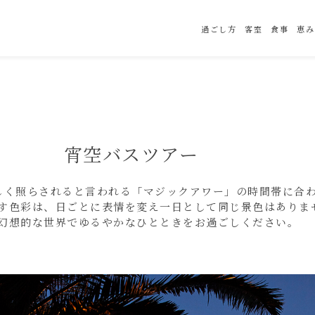
過ごし方
客室
食事
恵み
宵空バスツアー
しく照らされると言われる「マジックアワー」の時間帯に合
す色彩は、日ごとに表情を変え一日として同じ景色はありま
幻想的な世界でゆるやかなひとときをお過ごしください。