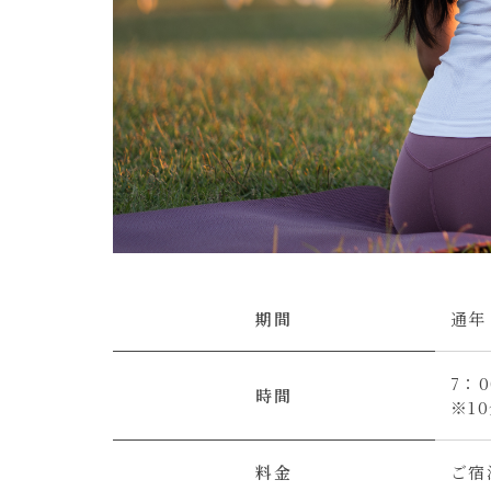
期間
通年
7：0
時間
※1
料金
ご宿