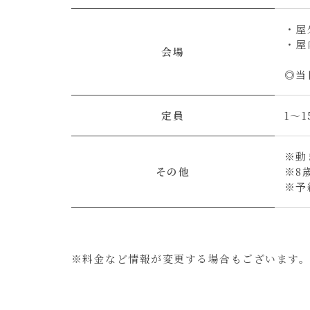
・屋
・屋
会場
◎当
定員
1～1
※動
その他
※8
※予
※料金など情報が変更する場合もございます