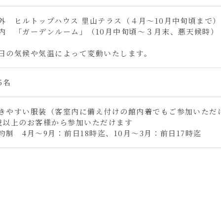
外 ヒルトップハウス 里山テラス（４月～10月中旬頃まで）
内 「ガーデンルーム」（10月中旬頃～３月末、悪天候時）
日の気候や気温によって変動いたします。
5名
きやすい服装（客室内に備え付けの館内着でもご参加いただ
歳以上のお客様から参加いただけます
約制 4月～9月：前日18時迄、10月～3月：前日17時迄
。